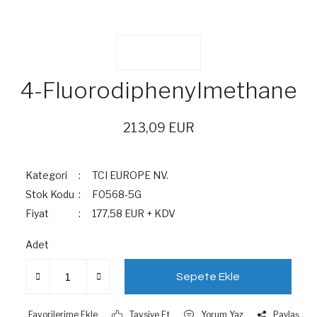
4-Fluorodiphenylmethane
213,09 EUR
Kategori
TCI EUROPE NV.
Stok Kodu
F0568-5G
Fiyat
177,58 EUR + KDV
Adet
Sepete Ekle
Tavsiye Et
Yorum Yaz
Paylaş