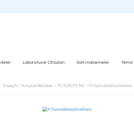
deler
Laboratuvar Cihazları
Sarf malzemeler
Temiz
Anasayfa
Kimyasal Maddeler
TCI EUROPE NV.
4-Fluorodiphenylmethane