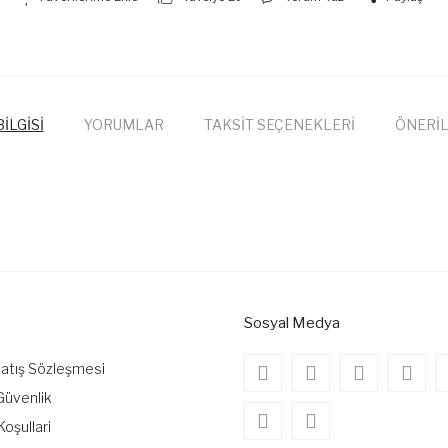
İLGİSİ
YORUMLAR
TAKSİT SEÇENEKLERİ
ÖNERİL
onularda yetersiz gördüğünüz noktaları öneri formunu kullanarak tarafımıza
Bu ürüne ilk yorumu siz yapın!
Yorum Yaz
Sosyal Medya
Satış Sözleşmesi
 Güvenlik
Koşullari