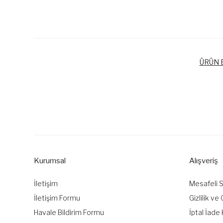
ÜRÜN B
Bu ürünün fiyat bilgisi, resim, ürün açıklamalarında ve diğer k
Görüş ve önerileriniz için teşekkür ederiz.
Ürün resmi kalitesiz, bozuk veya görüntülenemiyor.
Ürün açıklamasında eksik bilgiler bulunuyor.
Kurumsal
Alışveriş
Ürün bilgilerinde hatalar bulunuyor.
Ürün fiyatı diğer sitelerden daha pahalı.
İletişim
Mesafeli 
Bu ürüne benzer farklı alternatifler olmalı.
İletişim Formu
Gizlilik ve
Havale Bildirim Formu
İptal İade 