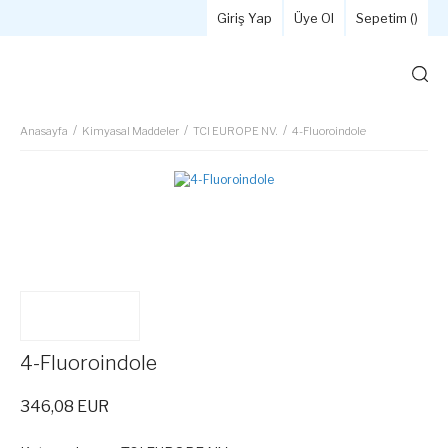
Giriş Yap
Üye Ol
Sepetim (
)
Anasayfa
Kimyasal Maddeler
TCI EUROPE NV.
4-Fluoroindole
4-Fluoroindole
346,08 EUR