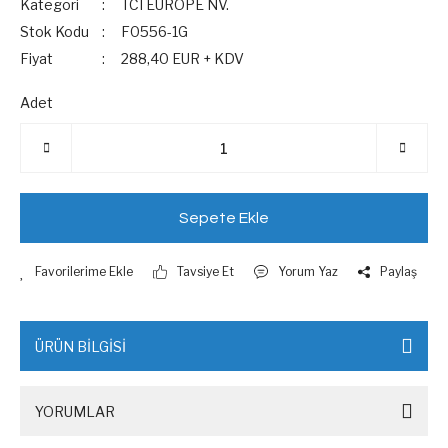
Kategori
TCI EUROPE NV.
Stok Kodu
F0556-1G
Fiyat
288,40 EUR + KDV
Adet
Sepete Ekle
Tavsiye Et
Yorum Yaz
Paylaş
ÜRÜN BİLGİSİ
YORUMLAR