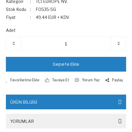
Kategori
TCI EUROPE NV.
Stok Kodu
F0535-5G
Fiyat
49,44 EUR + KDV
Adet
Sepete Ekle
Tavsiye Et
Yorum Yaz
Paylaş
ÜRÜN BİLGİSİ
YORUMLAR