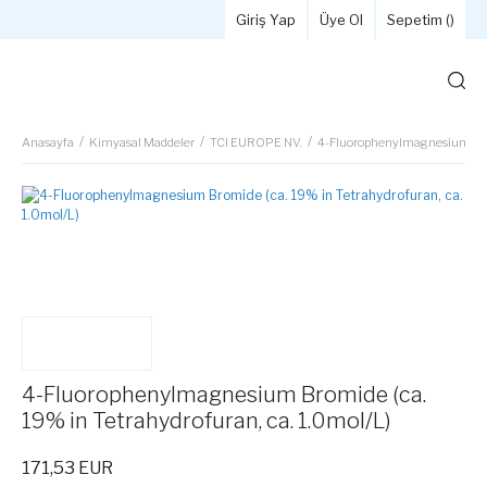
Giriş Yap
Üye Ol
Sepetim (
)
Anasayfa
Kimyasal Maddeler
TCI EUROPE NV.
4-Fluorophenylmagnesium Bromi
4-Fluorophenylmagnesium Bromide (ca.
19% in Tetrahydrofuran, ca. 1.0mol/L)
171,53 EUR