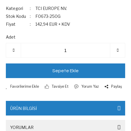
Kategori
TCI EUROPE NV.
Stok Kodu
F0673-250G
Fiyat
142,94 EUR + KDV
Adet
Sepete Ekle
Tavsiye Et
Yorum Yaz
Paylaş
ÜRÜN BİLGİSİ
YORUMLAR