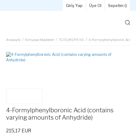
Giriş Yap
Üye Ol
Sepetim (
)
Anasayfa
Kimyasal Maddeler
TCI EUROPE NV.
4-Formylphenylboronic Acid (c
4-Formylphenylboronic Acid (contains
varying amounts of Anhydride)
215,17 EUR