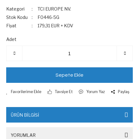
Kategori
TCI EUROPE NV.
Stok Kodu
F0446-5G
Fiyat
179,31 EUR + KDV
Adet
Sepete Ekle
Tavsiye Et
Yorum Yaz
Paylaş
ÜRÜN BİLGİSİ
YORUMLAR