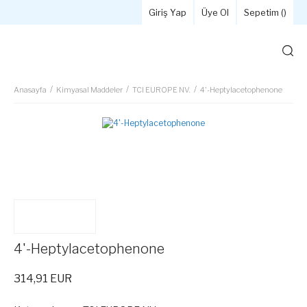
Giriş Yap
Üye Ol
Sepetim (
)
Anasayfa
Kimyasal Maddeler
TCI EUROPE NV.
4'-Heptylacetophenone
4'-Heptylacetophenone
314,91 EUR