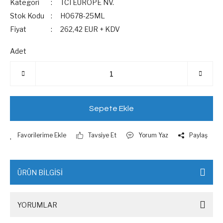
Kategori
TCI EUROPE NV.
Stok Kodu
H0678-25ML
Fiyat
262,42 EUR + KDV
Adet
Sepete Ekle
Tavsiye Et
Yorum Yaz
Paylaş
ÜRÜN BİLGİSİ
YORUMLAR