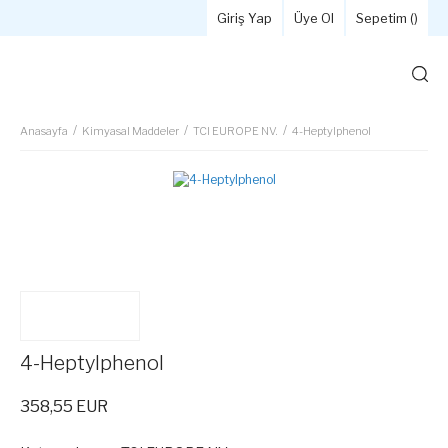
Giriş Yap
Üye Ol
Sepetim (
)
Anasayfa
Kimyasal Maddeler
TCI EUROPE NV.
4-Heptylphenol
4-Heptylphenol
358,55 EUR