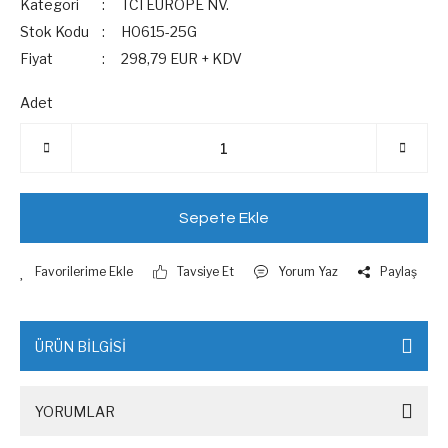
Kategori
TCI EUROPE NV.
Stok Kodu
H0615-25G
Fiyat
298,79 EUR + KDV
Adet
Sepete Ekle
Tavsiye Et
Yorum Yaz
Paylaş
ÜRÜN BİLGİSİ
YORUMLAR