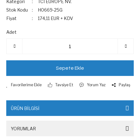
Kategori
TCI EUROPE NV.
Stok Kodu
H0669-25G
Fiyat
174,11 EUR + KDV
Adet
Sepete Ekle
Tavsiye Et
Yorum Yaz
Paylaş
ÜRÜN BİLGİSİ
YORUMLAR