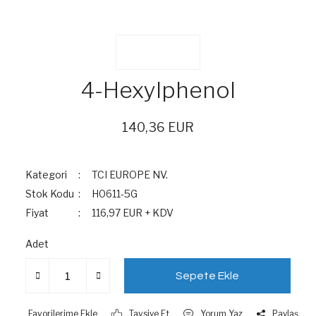
4-Hexylphenol
140,36 EUR
Kategori
TCI EUROPE NV.
Stok Kodu
H0611-5G
Fiyat
116,97 EUR + KDV
Adet
Sepete Ekle
Tavsiye Et
Yorum Yaz
Paylaş