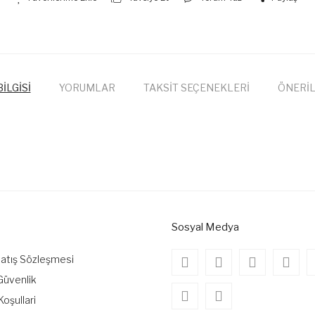
İLGİSİ
YORUMLAR
TAKSİT SEÇENEKLERİ
ÖNERİL
onularda yetersiz gördüğünüz noktaları öneri formunu kullanarak tarafımıza
Bu ürüne ilk yorumu siz yapın!
Yorum Yaz
Sosyal Medya
Satış Sözleşmesi
 Güvenlik
Koşullari