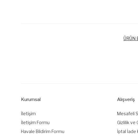
ÜRÜN B
Bu ürünün fiyat bilgisi, resim, ürün açıklamalarında ve diğer k
Görüş ve önerileriniz için teşekkür ederiz.
Ürün resmi kalitesiz, bozuk veya görüntülenemiyor.
Ürün açıklamasında eksik bilgiler bulunuyor.
Kurumsal
Alışveriş
Ürün bilgilerinde hatalar bulunuyor.
Ürün fiyatı diğer sitelerden daha pahalı.
İletişim
Mesafeli 
Bu ürüne benzer farklı alternatifler olmalı.
İletişim Formu
Gizlilik ve
Havale Bildirim Formu
İptal İade 