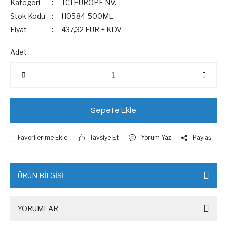
Kategori
TCI EUROPE NV.
Stok Kodu
H0584-500ML
Fiyat
437,32 EUR + KDV
Adet
Sepete Ekle
Tavsiye Et
Yorum Yaz
Paylaş
ÜRÜN BİLGİSİ
YORUMLAR