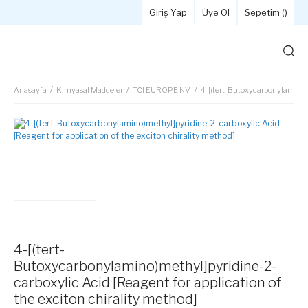
Giriş Yap
Üye Ol
Sepetim (
)
Anasayfa
Kimyasal Maddeler
TCI EUROPE NV.
4-[(tert-Butoxycarbonylamino)m
4-[(tert-
Butoxycarbonylamino)methyl]pyridine-2-
carboxylic Acid [Reagent for application of
the exciton chirality method]