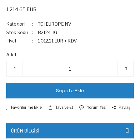
1.214,65 EUR
Kategori
TCI EUROPE NV.
Stok Kodu
B2124-1G
Fiyat
1.012,21 EUR + KDV
Adet
Sepete Ekle
Tavsiye Et
Yorum Yaz
Paylaş
ÜRÜN BİLGİSİ