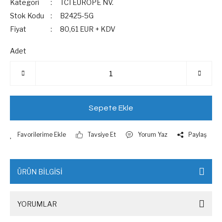
Kategori
TCI EUROPE NV.
Stok Kodu
B2425-5G
Fiyat
80,61 EUR + KDV
Adet
Sepete Ekle
Tavsiye Et
Yorum Yaz
Paylaş
ÜRÜN BİLGİSİ
YORUMLAR