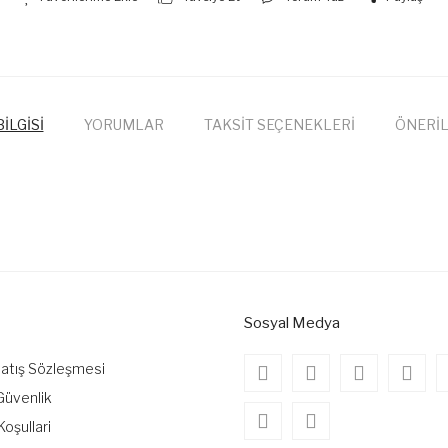
İLGİSİ
YORUMLAR
TAKSİT SEÇENEKLERİ
ÖNERİL
onularda yetersiz gördüğünüz noktaları öneri formunu kullanarak tarafımıza
Bu ürüne ilk yorumu siz yapın!
Yorum Yaz
Sosyal Medya
Satış Sözleşmesi
 Güvenlik
Koşullari