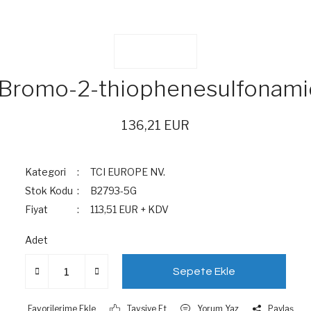
Bromo-2-thiophenesulfonam
136,21 EUR
Kategori
TCI EUROPE NV.
Stok Kodu
B2793-5G
Fiyat
113,51 EUR + KDV
Adet
Sepete Ekle
Tavsiye Et
Yorum Yaz
Paylaş