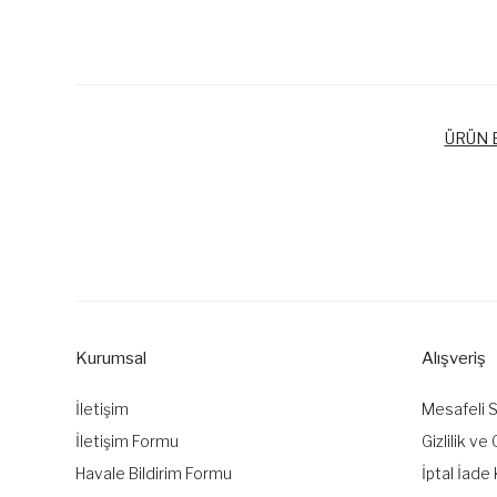
ÜRÜN B
Bu ürünün fiyat bilgisi, resim, ürün açıklamalarında ve diğer k
Görüş ve önerileriniz için teşekkür ederiz.
Ürün resmi kalitesiz, bozuk veya görüntülenemiyor.
Ürün açıklamasında eksik bilgiler bulunuyor.
Kurumsal
Alışveriş
Ürün bilgilerinde hatalar bulunuyor.
Ürün fiyatı diğer sitelerden daha pahalı.
İletişim
Mesafeli 
Bu ürüne benzer farklı alternatifler olmalı.
İletişim Formu
Gizlilik ve
Havale Bildirim Formu
İptal İade 