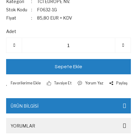
Kategori
TCI EUROPE NV.
Stok Kodu
F0632-1G
Fiyat
85,80 EUR + KDV
Adet
Sepete Ekle
Tavsiye Et
Yorum Yaz
Paylaş
ÜRÜN BİLGİSİ
YORUMLAR