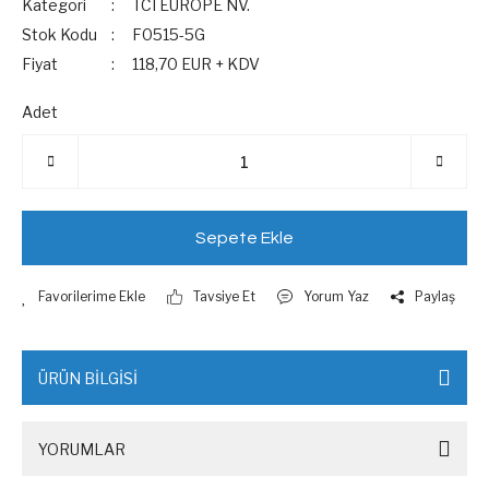
Kategori
TCI EUROPE NV.
Stok Kodu
F0515-5G
Fiyat
118,70 EUR + KDV
Adet
Sepete Ekle
Tavsiye Et
Yorum Yaz
Paylaş
ÜRÜN BİLGİSİ
YORUMLAR