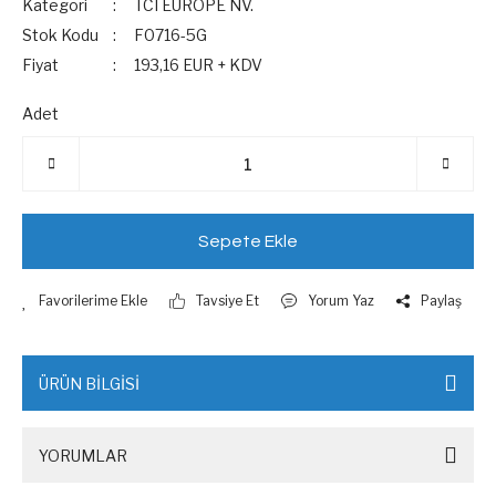
Kategori
TCI EUROPE NV.
Stok Kodu
F0716-5G
Fiyat
193,16 EUR + KDV
Adet
Sepete Ekle
Tavsiye Et
Yorum Yaz
Paylaş
ÜRÜN BİLGİSİ
YORUMLAR