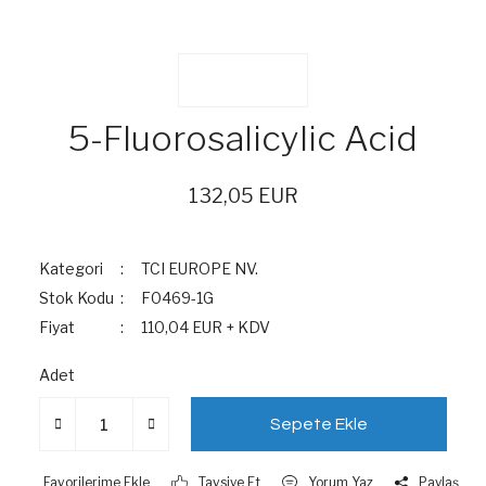
5-Fluorosalicylic Acid
132,05 EUR
Kategori
TCI EUROPE NV.
Stok Kodu
F0469-1G
Fiyat
110,04 EUR + KDV
Adet
Sepete Ekle
Tavsiye Et
Yorum Yaz
Paylaş