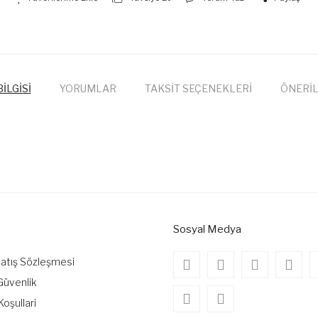
İLGİSİ
YORUMLAR
TAKSİT SEÇENEKLERİ
ÖNERİL
onularda yetersiz gördüğünüz noktaları öneri formunu kullanarak tarafımıza
Bu ürüne ilk yorumu siz yapın!
Yorum Yaz
Sosyal Medya
Satış Sözleşmesi
 Güvenlik
Koşullari