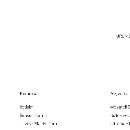
ÜRÜN B
Bu ürünün fiyat bilgisi, resim, ürün açıklamalarında ve diğer k
Görüş ve önerileriniz için teşekkür ederiz.
Ürün resmi kalitesiz, bozuk veya görüntülenemiyor.
Ürün açıklamasında eksik bilgiler bulunuyor.
Kurumsal
Alışveriş
Ürün bilgilerinde hatalar bulunuyor.
Ürün fiyatı diğer sitelerden daha pahalı.
İletişim
Mesafeli 
Bu ürüne benzer farklı alternatifler olmalı.
İletişim Formu
Gizlilik ve
Havale Bildirim Formu
İptal İade 