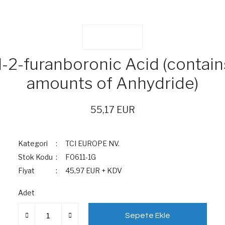
-2-furanboronic Acid (contain
amounts of Anhydride)
55,17 EUR
Kategori
TCI EUROPE NV.
Stok Kodu
F0611-1G
Fiyat
45,97 EUR + KDV
Adet
Sepete Ekle