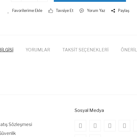
Tavsiye Et
Yorum Yaz
Paylaş
İLGİSİ
YORUMLAR
TAKSİT SEÇENEKLERİ
ÖNERİL
onularda yetersiz gördüğünüz noktaları öneri formunu kullanarak tarafımıza
Bu ürüne ilk yorumu siz yapın!
Yorum Yaz
Sosyal Medya
Satış Sözleşmesi
 Güvenlik