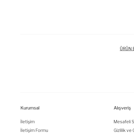
ÜRÜN B
Bu ürünün fiyat bilgisi, resim, ürün açıklamalarında ve diğer k
Görüş ve önerileriniz için teşekkür ederiz.
Ürün resmi kalitesiz, bozuk veya görüntülenemiyor.
Ürün açıklamasında eksik bilgiler bulunuyor.
Kurumsal
Alışveriş
Ürün bilgilerinde hatalar bulunuyor.
Ürün fiyatı diğer sitelerden daha pahalı.
İletişim
Mesafeli 
Bu ürüne benzer farklı alternatifler olmalı.
İletişim Formu
Gizlilik ve