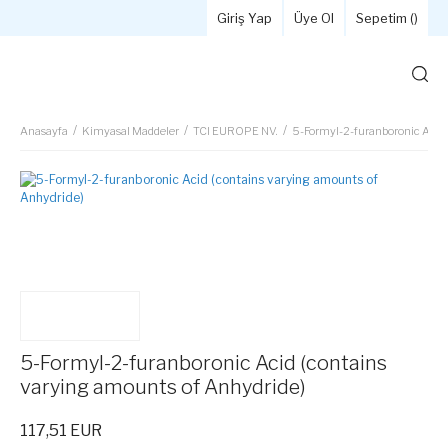
Giriş Yap
Üye Ol
Sepetim (
)
Anasayfa
Kimyasal Maddeler
TCI EUROPE NV.
5-Formyl-2-furanboronic Acid 
5-Formyl-2-furanboronic Acid (contains
varying amounts of Anhydride)
117,51 EUR