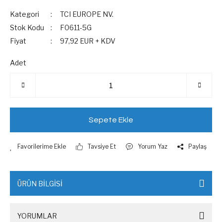
Kategori
TCI EUROPE NV.
Stok Kodu
F0611-5G
Fiyat
97,92 EUR + KDV
Adet
Sepete Ekle
Tavsiye Et
Yorum Yaz
Paylaş
ÜRÜN BİLGİSİ
YORUMLAR