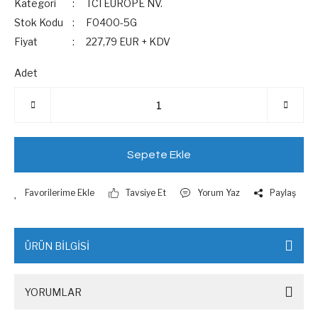
Kategori
TCI EUROPE NV.
Stok Kodu
F0400-5G
Fiyat
227,79 EUR + KDV
Adet
Sepete Ekle
Tavsiye Et
Yorum Yaz
Paylaş
ÜRÜN BİLGİSİ
YORUMLAR