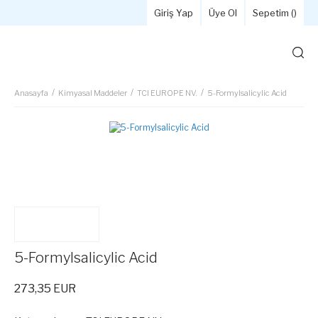
Giriş Yap
Üye Ol
Sepetim (
)
Anasayfa
Kimyasal Maddeler
TCI EUROPE NV.
5-Formylsalicylic Acid
5-Formylsalicylic Acid
273,35 EUR