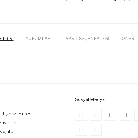
İLGİSİ
YORUMLAR
TAKSİT SEÇENEKLERİ
ÖNERİL
onularda yetersiz gördüğünüz noktaları öneri formunu kullanarak tarafımıza
Bu ürüne ilk yorumu siz yapın!
Yorum Yaz
Sosyal Medya
Satış Sözleşmesi
 Güvenlik
Koşullari