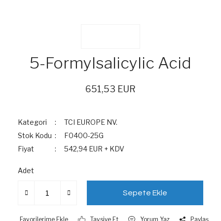
5-Formylsalicylic Acid
651,53 EUR
Kategori
TCI EUROPE NV.
Stok Kodu
F0400-25G
Fiyat
542,94 EUR + KDV
Adet
Sepete Ekle
Tavsiye Et
Yorum Yaz
Paylaş