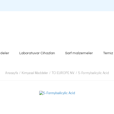
deler
Laboratuvar Cihazları
Sarf malzemeler
Temiz
Anasayfa
Kimyasal Maddeler
TCI EUROPE NV.
5-Formylsalicylic Acid