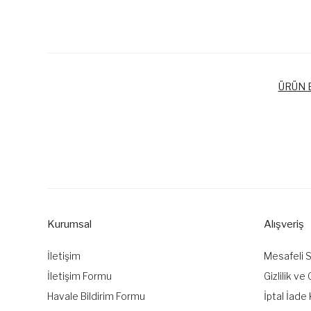
ÜRÜN B
Bu ürünün fiyat bilgisi, resim, ürün açıklamalarında ve diğer k
Görüş ve önerileriniz için teşekkür ederiz.
Ürün resmi kalitesiz, bozuk veya görüntülenemiyor.
Ürün açıklamasında eksik bilgiler bulunuyor.
Kurumsal
Alışveriş
Ürün bilgilerinde hatalar bulunuyor.
Ürün fiyatı diğer sitelerden daha pahalı.
İletişim
Mesafeli 
Bu ürüne benzer farklı alternatifler olmalı.
İletişim Formu
Gizlilik ve
Havale Bildirim Formu
İptal İade 