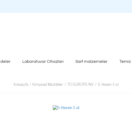
deler
Laboratuvar Cihazları
Sarf malzemeler
Temiz
Anasayfa
Kimyasal Maddeler
TCI EUROPE NV.
5-Hexen-1-ol