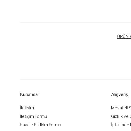
ÜRÜN B
Bu ürünün fiyat bilgisi, resim, ürün açıklamalarında ve diğer k
Görüş ve önerileriniz için teşekkür ederiz.
Ürün resmi kalitesiz, bozuk veya görüntülenemiyor.
Ürün açıklamasında eksik bilgiler bulunuyor.
Kurumsal
Alışveriş
Ürün bilgilerinde hatalar bulunuyor.
Ürün fiyatı diğer sitelerden daha pahalı.
İletişim
Mesafeli 
Bu ürüne benzer farklı alternatifler olmalı.
İletişim Formu
Gizlilik ve
Havale Bildirim Formu
İptal İade 