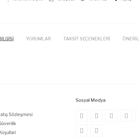
İLGİSİ
YORUMLAR
TAKSİT SEÇENEKLERİ
ÖNERİL
onularda yetersiz gördüğünüz noktaları öneri formunu kullanarak tarafımıza
Bu ürüne ilk yorumu siz yapın!
Yorum Yaz
Sosyal Medya
Satış Sözleşmesi
 Güvenlik
Koşullari