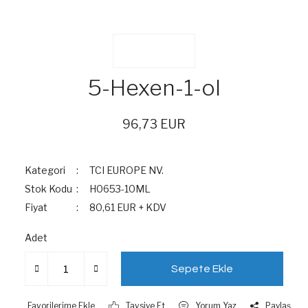
5-Hexen-1-ol
96,73 EUR
Kategori
TCI EUROPE NV.
Stok Kodu
H0653-10ML
Fiyat
80,61 EUR + KDV
Adet
Sepete Ekle
Tavsiye Et
Yorum Yaz
Paylaş