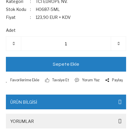
Kategori
TCI EUROPE NV.
Stok Kodu
H0687-5ML
Fiyat
123,90 EUR + KDV
Adet
Sepete Ekle
Tavsiye Et
Yorum Yaz
Paylaş
ÜRÜN BİLGİSİ
YORUMLAR