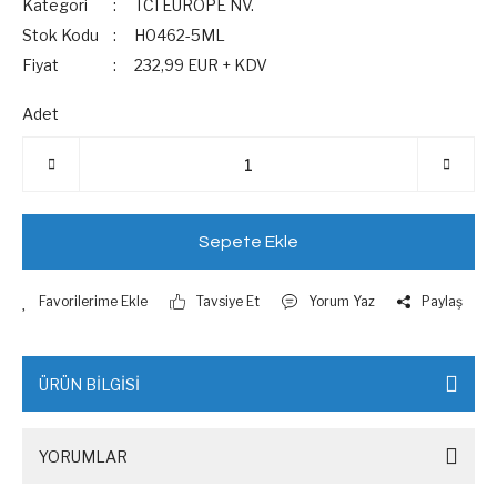
Kategori
TCI EUROPE NV.
Stok Kodu
H0462-5ML
Fiyat
232,99 EUR + KDV
Adet
Sepete Ekle
Tavsiye Et
Yorum Yaz
Paylaş
ÜRÜN BİLGİSİ
YORUMLAR