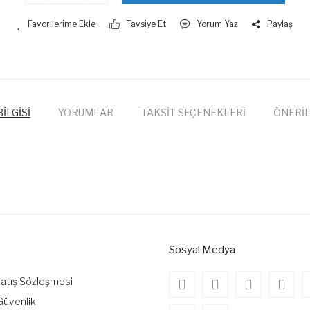
Tavsiye Et
Yorum Yaz
Paylaş
İLGİSİ
YORUMLAR
TAKSİT SEÇENEKLERİ
ÖNERİL
onularda yetersiz gördüğünüz noktaları öneri formunu kullanarak tarafımıza
Bu ürüne ilk yorumu siz yapın!
Yorum Yaz
Sosyal Medya
Satış Sözleşmesi
 Güvenlik