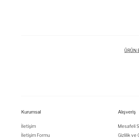
ÜRÜN B
Bu ürünün fiyat bilgisi, resim, ürün açıklamalarında ve diğer k
Görüş ve önerileriniz için teşekkür ederiz.
Ürün resmi kalitesiz, bozuk veya görüntülenemiyor.
Ürün açıklamasında eksik bilgiler bulunuyor.
Kurumsal
Alışveriş
Ürün bilgilerinde hatalar bulunuyor.
Ürün fiyatı diğer sitelerden daha pahalı.
İletişim
Mesafeli 
Bu ürüne benzer farklı alternatifler olmalı.
İletişim Formu
Gizlilik ve