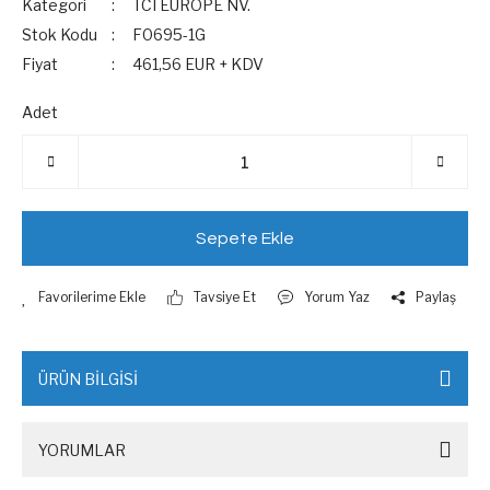
Kategori
TCI EUROPE NV.
Stok Kodu
F0695-1G
Fiyat
461,56 EUR + KDV
Adet
Sepete Ekle
Tavsiye Et
Yorum Yaz
Paylaş
ÜRÜN BİLGİSİ
YORUMLAR