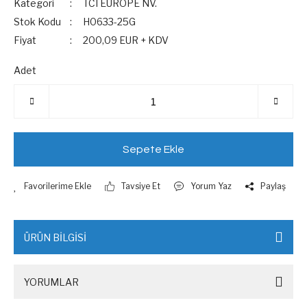
Kategori
TCI EUROPE NV.
Stok Kodu
H0633-25G
Fiyat
200,09 EUR + KDV
Adet
Sepete Ekle
Tavsiye Et
Yorum Yaz
Paylaş
ÜRÜN BİLGİSİ
YORUMLAR