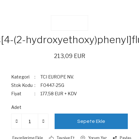
s[4-(2-hydroxyethoxy)phenyl]f
213,09 EUR
Kategori
TCI EUROPE NV.
Stok Kodu
F0447-25G
Fiyat
177,58 EUR + KDV
Adet
Sepete Ekle
Tavsiye Et
Yorum Yaz
Paylaş