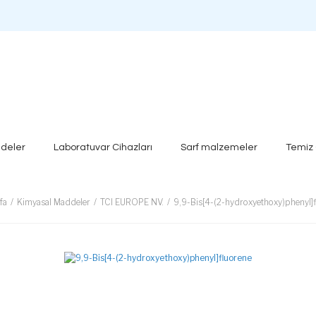
deler
Laboratuvar Cihazları
Sarf malzemeler
Temiz
fa
Kimyasal Maddeler
TCI EUROPE NV.
9,9-Bis[4-(2-hydroxyethoxy)phenyl]