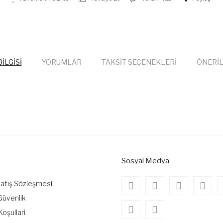
İLGİSİ
YORUMLAR
TAKSİT SEÇENEKLERİ
ÖNERİL
onularda yetersiz gördüğünüz noktaları öneri formunu kullanarak tarafımıza
Bu ürüne ilk yorumu siz yapın!
Yorum Yaz
Sosyal Medya
Satış Sözleşmesi
 Güvenlik
Koşullari