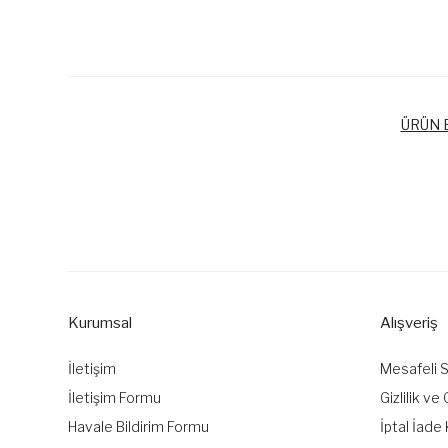
ÜRÜN B
Bu ürünün fiyat bilgisi, resim, ürün açıklamalarında ve diğer k
Görüş ve önerileriniz için teşekkür ederiz.
Ürün resmi kalitesiz, bozuk veya görüntülenemiyor.
Ürün açıklamasında eksik bilgiler bulunuyor.
Kurumsal
Alışveriş
Ürün bilgilerinde hatalar bulunuyor.
Ürün fiyatı diğer sitelerden daha pahalı.
İletişim
Mesafeli 
Bu ürüne benzer farklı alternatifler olmalı.
İletişim Formu
Gizlilik ve
Havale Bildirim Formu
İptal İade 