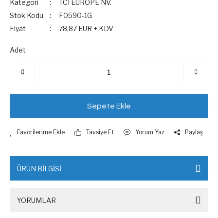
Kategori
TCI EUROPE NV.
Stok Kodu
F0590-1G
Fiyat
78,87 EUR + KDV
Adet
Sepete Ekle
Tavsiye Et
Yorum Yaz
Paylaş
ÜRÜN BİLGİSİ
YORUMLAR