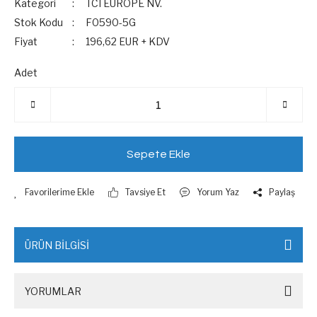
Kategori
TCI EUROPE NV.
Stok Kodu
F0590-5G
Fiyat
196,62 EUR + KDV
Adet
Sepete Ekle
Tavsiye Et
Yorum Yaz
Paylaş
ÜRÜN BİLGİSİ
YORUMLAR