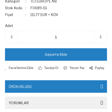
Kategori
TCI EUROPE NV.
Stok Kodu
F0689-1G
Fiyat
111,77 EUR + KDV
Adet
Sepete Ekle
Tavsiye Et
Yorum Yaz
Paylaş
ÜRÜN BİLGİSİ
YORUMLAR