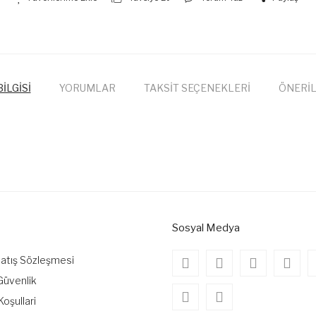
İLGİSİ
YORUMLAR
TAKSİT SEÇENEKLERİ
ÖNERİL
onularda yetersiz gördüğünüz noktaları öneri formunu kullanarak tarafımıza
Bu ürüne ilk yorumu siz yapın!
Yorum Yaz
Sosyal Medya
Satış Sözleşmesi
 Güvenlik
Koşullari