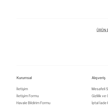
ÜRÜN B
Bu ürünün fiyat bilgisi, resim, ürün açıklamalarında ve diğer k
Görüş ve önerileriniz için teşekkür ederiz.
Ürün resmi kalitesiz, bozuk veya görüntülenemiyor.
Ürün açıklamasında eksik bilgiler bulunuyor.
Kurumsal
Alışveriş
Ürün bilgilerinde hatalar bulunuyor.
Ürün fiyatı diğer sitelerden daha pahalı.
İletişim
Mesafeli 
Bu ürüne benzer farklı alternatifler olmalı.
İletişim Formu
Gizlilik ve
Havale Bildirim Formu
İptal İade 