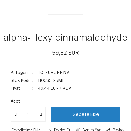
alpha-Hexylcinnamaldehyde
59,32 EUR
Kategori
TCI EUROPE NV.
Stok Kodu
H0685-25ML
Fiyat
49,44 EUR + KDV
Adet
Sepete Ekle
Tavsiye Et
Yorum Yaz
Paylaş