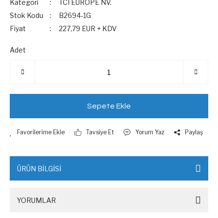
Kategori
TCI EUROPE NV.
Stok Kodu
B2694-1G
Fiyat
227,79 EUR + KDV
Adet
Sepete Ekle
Tavsiye Et
Yorum Yaz
Paylaş
ÜRÜN BİLGİSİ
YORUMLAR