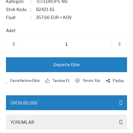
Kategori
TCI EUROPE NV.
Stok Kodu
B2421-1G
Fiyat
357,66 EUR + KDV
Adet
Sepete Ekle
Tavsiye Et
Yorum Yaz
Paylaş
ÜRÜN BİLGİSİ
YORUMLAR