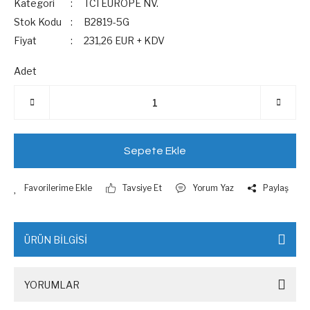
Kategori
TCI EUROPE NV.
Stok Kodu
B2819-5G
Fiyat
231,26 EUR + KDV
Adet
Sepete Ekle
Tavsiye Et
Yorum Yaz
Paylaş
ÜRÜN BİLGİSİ
YORUMLAR