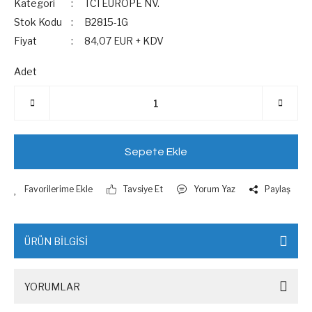
Kategori
TCI EUROPE NV.
Stok Kodu
B2815-1G
Fiyat
84,07 EUR + KDV
Adet
Sepete Ekle
Tavsiye Et
Yorum Yaz
Paylaş
ÜRÜN BİLGİSİ
YORUMLAR