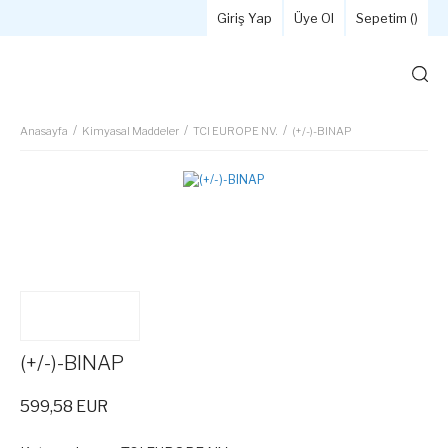
Giriş Yap
Üye Ol
Sepetim (
)
Anasayfa
Kimyasal Maddeler
TCI EUROPE NV.
(+/-)-BINAP
(+/-)-BINAP
599,58 EUR