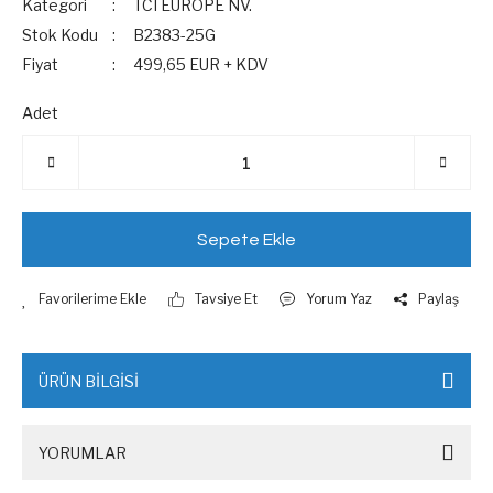
Kategori
TCI EUROPE NV.
Stok Kodu
B2383-25G
Fiyat
499,65 EUR + KDV
Adet
Sepete Ekle
Tavsiye Et
Yorum Yaz
Paylaş
ÜRÜN BİLGİSİ
YORUMLAR