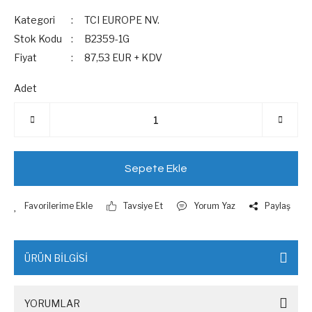
Kategori
TCI EUROPE NV.
Stok Kodu
B2359-1G
Fiyat
87,53 EUR + KDV
Adet
Sepete Ekle
Tavsiye Et
Yorum Yaz
Paylaş
ÜRÜN BİLGİSİ
YORUMLAR