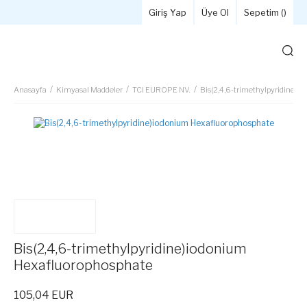
Giriş Yap
Üye Ol
Sepetim (
)
Anasayfa
Kimyasal Maddeler
TCI EUROPE NV.
Bis(2,4,6-trimethylpyridine)i
Bis(2,4,6-trimethylpyridine)iodonium
Hexafluorophosphate
105,04 EUR