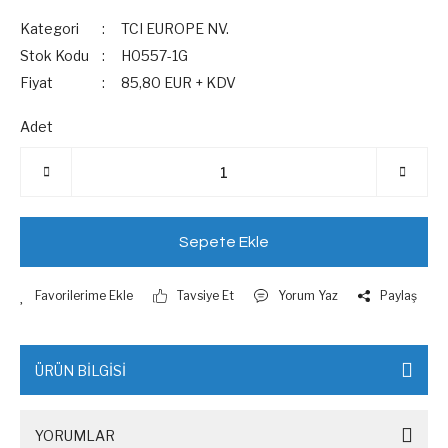
Kategori
TCI EUROPE NV.
Stok Kodu
H0557-1G
Fiyat
85,80 EUR + KDV
Adet
Sepete Ekle
Tavsiye Et
Yorum Yaz
Paylaş
ÜRÜN BİLGİSİ
YORUMLAR