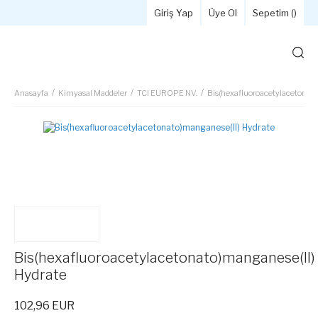
Giriş Yap
Üye Ol
Sepetim (
)
Anasayfa
Kimyasal Maddeler
TCI EUROPE NV.
Bis(hexafluoroacetylacetonato
Bis(hexafluoroacetylacetonato)manganese(II)
Hydrate
102,96 EUR