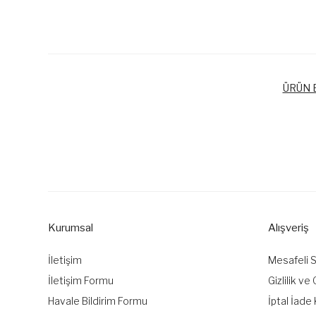
ÜRÜN B
Bu ürünün fiyat bilgisi, resim, ürün açıklamalarında ve diğer k
Görüş ve önerileriniz için teşekkür ederiz.
Ürün resmi kalitesiz, bozuk veya görüntülenemiyor.
Ürün açıklamasında eksik bilgiler bulunuyor.
Kurumsal
Alışveriş
Ürün bilgilerinde hatalar bulunuyor.
Ürün fiyatı diğer sitelerden daha pahalı.
İletişim
Mesafeli 
Bu ürüne benzer farklı alternatifler olmalı.
İletişim Formu
Gizlilik ve
Havale Bildirim Formu
İptal İade 