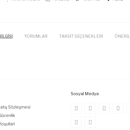
İLGİSİ
YORUMLAR
TAKSİT SEÇENEKLERİ
ÖNERİL
onularda yetersiz gördüğünüz noktaları öneri formunu kullanarak tarafımıza
Bu ürüne ilk yorumu siz yapın!
Yorum Yaz
Sosyal Medya
Satış Sözleşmesi
 Güvenlik
Koşullari