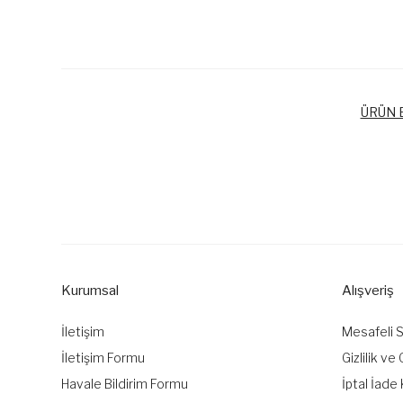
ÜRÜN B
Bu ürünün fiyat bilgisi, resim, ürün açıklamalarında ve diğer k
Görüş ve önerileriniz için teşekkür ederiz.
Ürün resmi kalitesiz, bozuk veya görüntülenemiyor.
Ürün açıklamasında eksik bilgiler bulunuyor.
Kurumsal
Alışveriş
Ürün bilgilerinde hatalar bulunuyor.
Ürün fiyatı diğer sitelerden daha pahalı.
İletişim
Mesafeli 
Bu ürüne benzer farklı alternatifler olmalı.
İletişim Formu
Gizlilik ve
Havale Bildirim Formu
İptal İade 