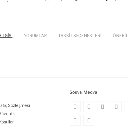
İLGİSİ
YORUMLAR
TAKSİT SEÇENEKLERİ
ÖNERİL
onularda yetersiz gördüğünüz noktaları öneri formunu kullanarak tarafımıza
Bu ürüne ilk yorumu siz yapın!
Yorum Yaz
Sosyal Medya
Satış Sözleşmesi
 Güvenlik
Koşullari