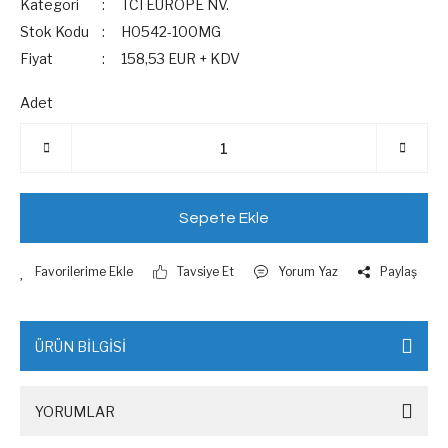
Kategori
TCI EUROPE NV.
Stok Kodu
H0542-100MG
Fiyat
158,53 EUR + KDV
Adet
Sepete Ekle
Tavsiye Et
Yorum Yaz
Paylaş
ÜRÜN BİLGİSİ
YORUMLAR