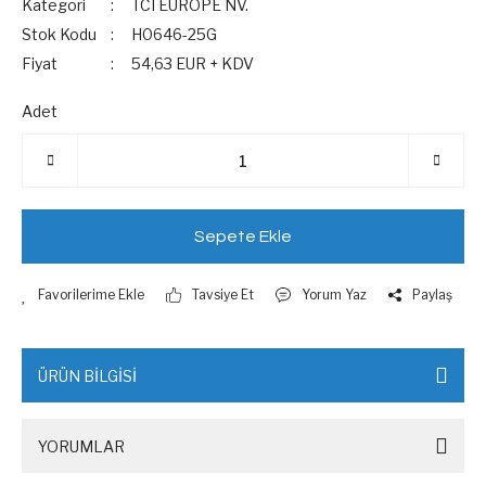
Kategori
TCI EUROPE NV.
Stok Kodu
H0646-25G
Fiyat
54,63 EUR + KDV
Adet
Sepete Ekle
Tavsiye Et
Yorum Yaz
Paylaş
ÜRÜN BİLGİSİ
YORUMLAR