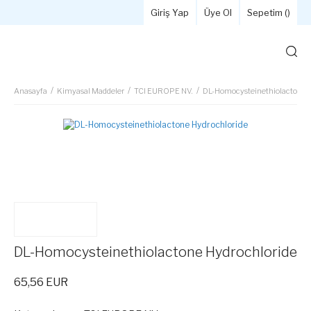
Giriş Yap
Üye Ol
Sepetim (
)
Anasayfa
Kimyasal Maddeler
TCI EUROPE NV.
DL-Homocysteinethiolactone H
DL-Homocysteinethiolactone Hydrochloride
65,56 EUR