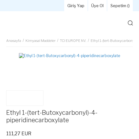
Giriş Yap
Üye Ol
Sepetim (
)
Anasayfa
Kimyasal Maddeler
TCI EUROPE NV.
Ethyl 1-(tert-Butoxycarbonyl)-
Ethyl 1-(tert-Butoxycarbonyl)-4-
piperidinecarboxylate
111,27 EUR