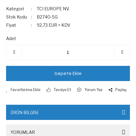
Kategori
TCI EUROPE NV.
Stok Kodu
B2740-5G
Fiyat
92,73 EUR + KDV
Adet
Sepete Ekle
Tavsiye Et
Yorum Yaz
Paylaş
ÜRÜN BİLGİSİ
YORUMLAR