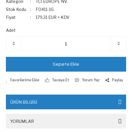
Kategori
TCI EUROPE NV.
Stok Kodu
F0411-1G
Fiyat
179,31 EUR + KDV
Adet
Sepete Ekle
Tavsiye Et
Yorum Yaz
Paylaş
ÜRÜN BİLGİSİ
YORUMLAR