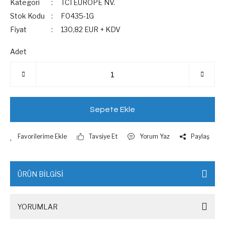
Kategori
TCI EUROPE NV.
Stok Kodu
F0435-1G
Fiyat
130,82 EUR + KDV
Adet
Sepete Ekle
Tavsiye Et
Yorum Yaz
Paylaş
ÜRÜN BİLGİSİ
YORUMLAR