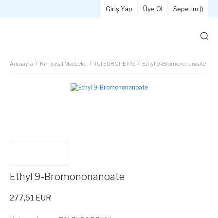
Giriş Yap
Üye Ol
Sepetim (
)
Anasayfa
Kimyasal Maddeler
TCI EUROPE NV.
Ethyl 9-Bromononanoate
Ethyl 9-Bromononanoate
277,51 EUR