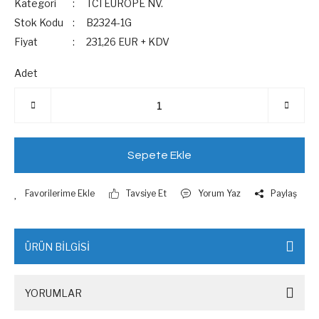
Kategori
TCI EUROPE NV.
Stok Kodu
B2324-1G
Fiyat
231,26 EUR + KDV
Adet
Sepete Ekle
Tavsiye Et
Yorum Yaz
Paylaş
ÜRÜN BİLGİSİ
YORUMLAR