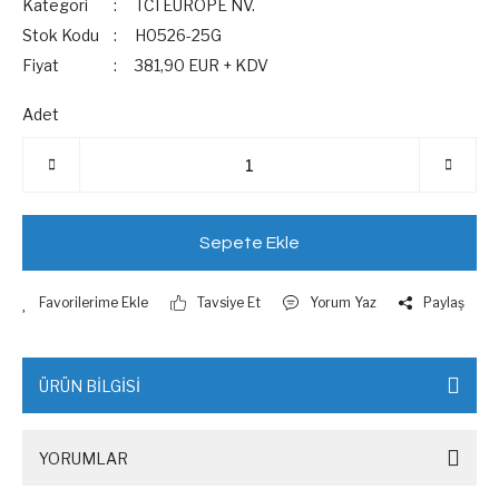
Kategori
TCI EUROPE NV.
Stok Kodu
H0526-25G
Fiyat
381,90 EUR + KDV
Adet
Sepete Ekle
Tavsiye Et
Yorum Yaz
Paylaş
ÜRÜN BİLGİSİ
YORUMLAR