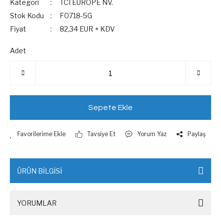
Kategori
TCI EUROPE NV.
Stok Kodu
F0718-5G
Fiyat
82,34 EUR + KDV
Adet
Sepete Ekle
Tavsiye Et
Yorum Yaz
Paylaş
ÜRÜN BİLGİSİ
YORUMLAR