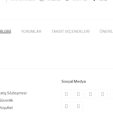
İLGİSİ
YORUMLAR
TAKSİT SEÇENEKLERİ
ÖNERİL
onularda yetersiz gördüğünüz noktaları öneri formunu kullanarak tarafımıza
Bu ürüne ilk yorumu siz yapın!
Yorum Yaz
Sosyal Medya
Satış Sözleşmesi
 Güvenlik
Koşullari