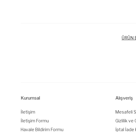
ÜRÜN B
Bu ürünün fiyat bilgisi, resim, ürün açıklamalarında ve diğer k
Görüş ve önerileriniz için teşekkür ederiz.
Ürün resmi kalitesiz, bozuk veya görüntülenemiyor.
Ürün açıklamasında eksik bilgiler bulunuyor.
Kurumsal
Alışveriş
Ürün bilgilerinde hatalar bulunuyor.
Ürün fiyatı diğer sitelerden daha pahalı.
İletişim
Mesafeli 
Bu ürüne benzer farklı alternatifler olmalı.
İletişim Formu
Gizlilik ve
Havale Bildirim Formu
İptal İade 